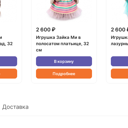
2 600 ₽
2 600 
и
Игрушка Зайка Ми в
Игрушк
ад, 32
полосатом платьице, 32
лазурны
см
В корзину
е
Подробнее
Доставка