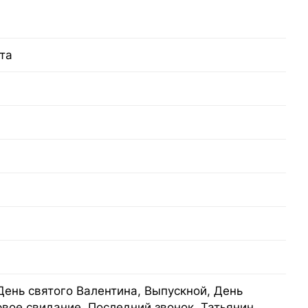
та
День святого Валентина, Выпускной, День
рвое свидание, Последний звонок, Татьянин