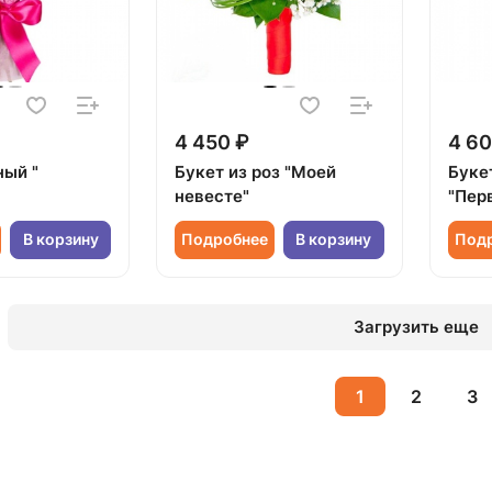
4 450 ₽
4 60
ный "
Букет из роз "Моей
Буке
невесте"
"Пер
В корзину
Подробнее
В корзину
Под
Загрузить еще
1
2
3