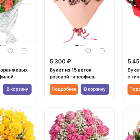
5 300 ₽
5 45
3 оранжевых
Букет из 15 веток
Букет
офилой
розовой гипсофилы
с ги
В корзину
Подробнее
В корзину
Под