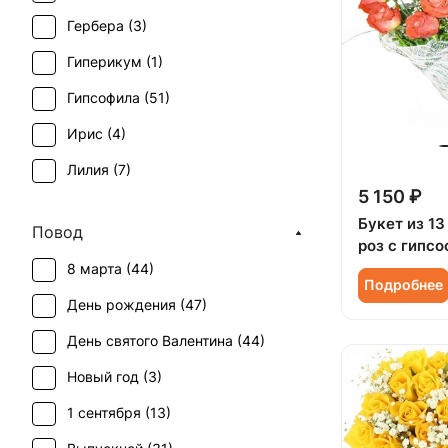
Гербера (
3
)
Гиперикум (
1
)
Гипсофила (
51
)
Ирис (
4
)
Лилия (
7
)
5 150 ₽
Орхидея (
3
)
Букет из 1
Повод
Подсолнух (
1
)
роз с гипс
8 марта (
44
)
Роза (
34
)
Подробнее
День рождения (
47
)
Роза кустовая (
4
)
День святого Валентина (
44
)
Тюльпан (
4
)
Новый год (
3
)
Фрезия (
1
)
1 сентября (
13
)
Хризантема (
8
)