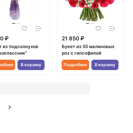
0 ₽
21 850 ₽
т из подсолнухов
Букет из 55 малиновых
воклассник"
роз с гипсофилой
робнее
В корзину
Подробнее
В корзину