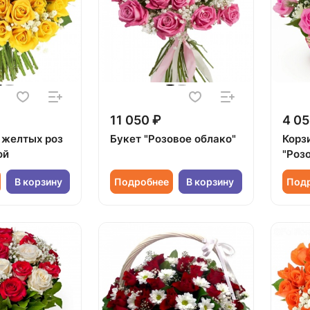
11 050 ₽
4 05
5 желтых роз
Букет "Розовое облако"
Корз
ой
"Роз
В корзину
Подробнее
В корзину
Под