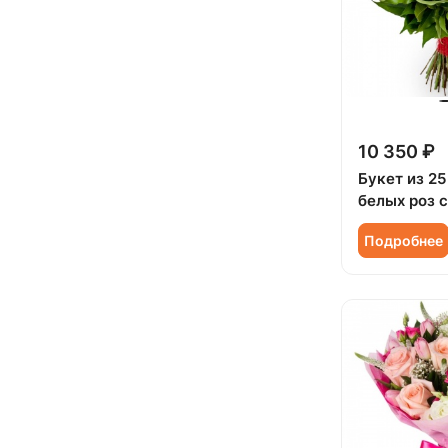
Мужчине (
2
)
Подруге (
8
)
Ребенку (
26
)
Сестре (
7
)
10 350 ₽
Букет из 25
белых роз 
Подробнее