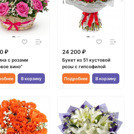
0 ₽
24 200 ₽
ина с розами
Букет из 51 кустовой
овое вино"
розы с гипсофилой
робнее
В корзину
Подробнее
В корзину