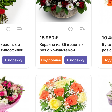
15 950 ₽
10 4
 красных и
Корзина из 35 красных
Буке
с гипсофилой
роз с хризантемой
роз 
В корзину
Подробнее
В корзину
Под