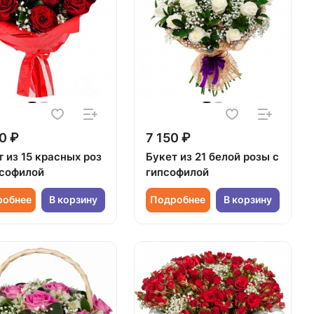
0 ₽
7 150 ₽
 из 15 красных роз
Букет из 21 белой розы с
псофилой
гипсофилой
робнее
В корзину
Подробнее
В корзину