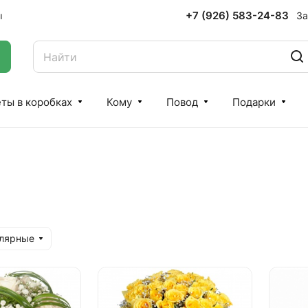
+7 (926) 583-24-83
За
ы
ты в коробках
Кому
Повод
Подарки
улярные