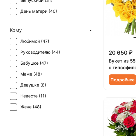
Выпускной (
31
)
Эустома (
2
)
День матери (
40
)
День учителя (
33
)
Кому
Первое свидание (
48
)
Любимой (
47
)
Последний звонок (
30
)
Руководителю (
44
)
20 650 ₽
Рождение ребенка (
17
)
Букет из 5
Бабушке (
47
)
Рождество (
3
)
с гипсофил
Маме (
48
)
Свадьба (
2
)
Подробнее
Девушке (
8
)
Татьянин день (
39
)
Невесте (
11
)
Юбилей (
21
)
Жене (
48
)
Женщине (
52
)
Коллеге (
48
)