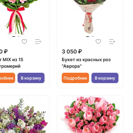
0 ₽
3 050 ₽
 MIX из 15
Букет из красных роз
тромерий
"Аврора"
робнее
В корзину
Подробнее
В корзину