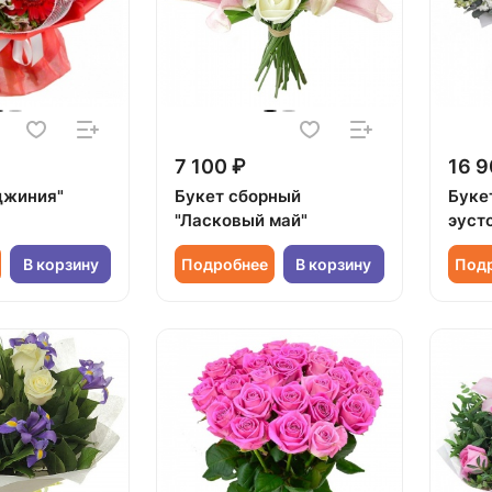
7 100 ₽
16 9
джиния"
Букет сборный
Буке
"Ласковый май"
эуст
В корзину
Подробнее
В корзину
Под