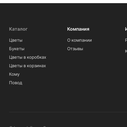
Фрезия (
22
)
Хамелациум (
2
)
Каталог
Компания
Хризантема (
97
)
Цветы
О компании
Эрингиум (
1
)
Букеты
Отзывы
Эустома (
83
)
Цветы в коробках
Цветы в корзинах
Кому
Повод