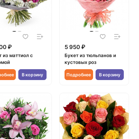
00 ₽
5 950 ₽
т из маттиол с
Букет из тюльпанов и
омой
кустовых роз
робнее
В корзину
Подробнее
В корзину