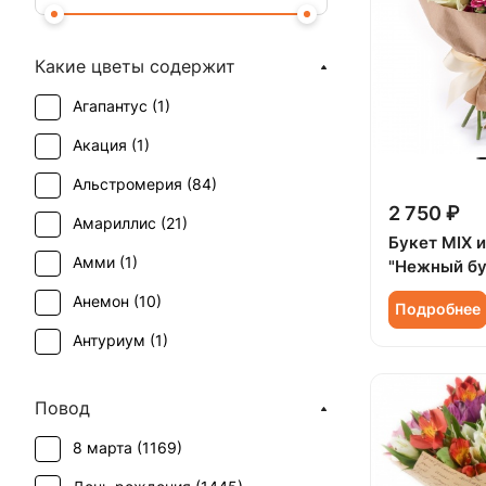
Какие цветы содержит
Агапантус (
1
)
Акация (
1
)
Альстромерия (
84
)
2 750 ₽
Амариллис (
21
)
Букет MIX и
Амми (
1
)
"Нежный бу
Анемон (
10
)
Подробнее
Антуриум (
1
)
Астильба (
3
)
Повод
Астра (
11
)
8 марта (
1169
)
Брассика (
2
)