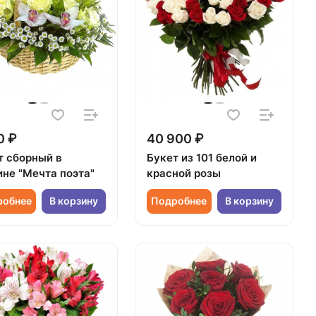
0 ₽
40 900 ₽
т сборный в
Букет из 101 белой и
ине "Мечта поэта"
красной розы
робнее
В корзину
Подробнее
В корзину