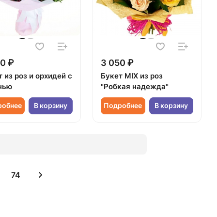
0 ₽
3 050 ₽
 из роз и орхидей с
Букет MIX из роз
нью
"Робкая надежда"
робнее
В корзину
Подробнее
В корзину
74