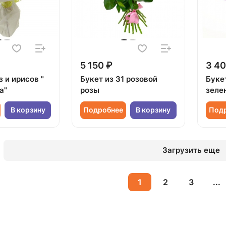
5 150 ₽
3 40
з и ирисов "
Букет из 31 розовой
Букет
а"
розы
зеле
В корзину
Подробнее
В корзину
Под
Загрузить еще
1
2
3
...