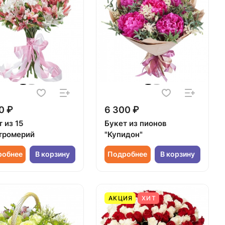
0 ₽
6 300 ₽
 из 15
Букет из пионов
тромерий
"Купидон"
робнее
В корзину
Подробнее
В корзину
АКЦИЯ
ХИТ