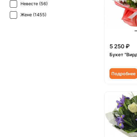
Невесте (
56
)
Свадьба (
31
)
Дельфиниум (
1
)
Жене (
1455
)
Татьянин день (
903
)
Ирис (
56
)
Женщине (
1451
)
Траур (
2
)
Калла (
19
)
Коллеге (
1453
)
Юбилей (
895
)
Краспедия (
2
)
5 250 ₽
Мужчине (
162
)
Леукоспермум (
1
)
Букет "Вир
Подруге (
193
)
Лилия (
50
)
Ребенку (
716
)
Подробнее
Лимониум (
4
)
Сестре (
192
)
Маттиола (
28
)
Мимоза (
20
)
Нарцисс (
2
)
Нигелла (
1
)
Озотамнус (
3
)