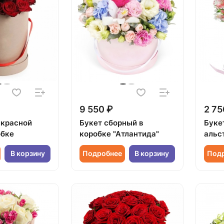
9 550 ₽
2 75
 красной
Букет сборный в
Букет
обке
коробке "Атлантида"
альс
В корзину
Подробнее
В корзину
Под