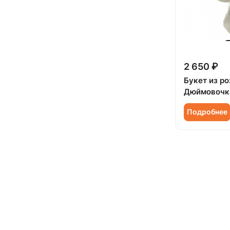
Орнитогалум (
1
)
Орхидея (
61
)
Пион (
91
)
Подсолнух (
47
)
2 650 ₽
Букет из ро
Ранункулюс (
23
)
Дюймовочк
Роза (
693
)
Подробнее
Роза кустовая (
180
)
Сирень (
8
)
Скиммия (
5
)
Солидаго (
10
)
Статица (
21
)
Танацетум (
2
)
Тюльпан (
211
)