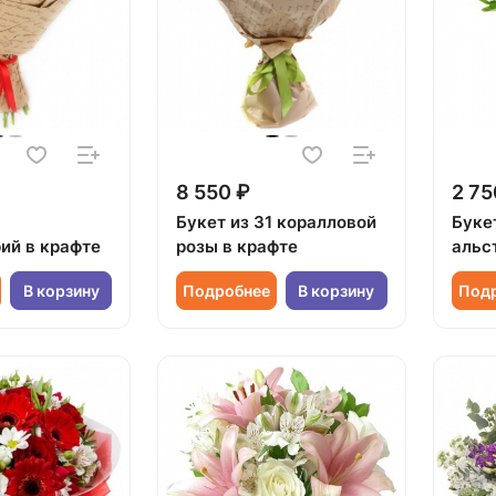
8 550 ₽
2 75
Букет из 31 коралловой
Букет
ий в крафте
розы в крафте
альс
В корзину
Подробнее
В корзину
Под