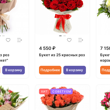
4 550 ₽
7 15
з роз
Букет из 25 красных роз
Буке
кет"
корз
В корзину
Подробнее
В корзину
Под
ХИТ
СОВЕТУЕМ