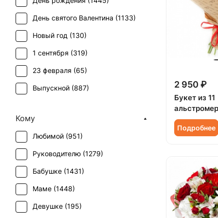
День рождения (
1445
)
Бувардия (
1
)
День святого Валентина (
1133
)
Буплерум (
1
)
Новый год (
130
)
Ваксфлауэр (
2
)
1 сентября (
319
)
Васильки (
1
)
23 февраля (
65
)
Вероника белая (
1
)
2 950 ₽
Выпускной (
887
)
Гвоздика (
67
)
Букет из 11
День матери (
935
)
альстромер
Гербера (
56
)
Кому
День учителя (
736
)
Гиацинт (
20
)
Подробнее
Любимой (
951
)
Пасха (
49
)
Гиперикум (
43
)
Руководителю (
1279
)
Первое свидание (
1452
)
Гипсофила (
47
)
Бабушке (
1431
)
Последний звонок (
827
)
Гладиолус (
15
)
Маме (
1448
)
Рождение ребенка (
504
)
Гортензия (
50
)
Девушке (
195
)
Рождество (
126
)
Грин белл (
1
)