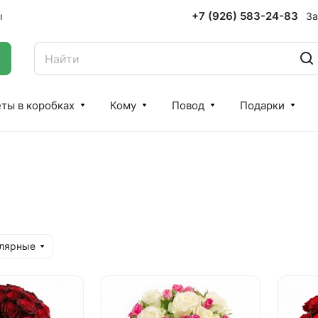
+7 (926) 583-24-83
За
ы
ты в коробках
Кому
Повод
Подарки
улярные