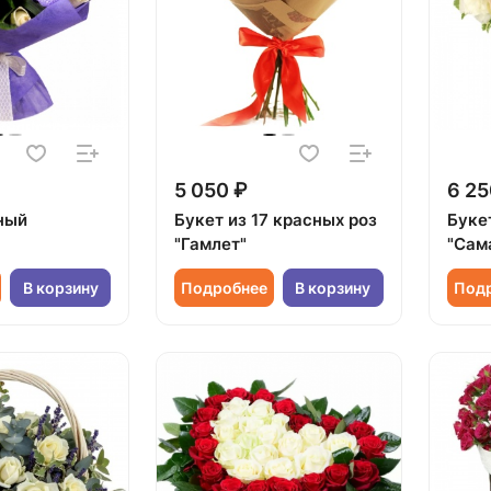
5 050 ₽
6 25
ный
Букет из 17 красных роз
Буке
"Гамлет"
"Сам
В корзину
Подробнее
В корзину
Под