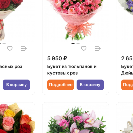
5 950 ₽
2 65
расных роз
Букет из тюльпанов и
Букет
кустовых роз
Дюйм
В корзину
Подробнее
В корзину
Под