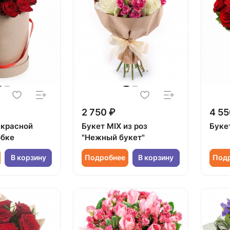
2 750 ₽
4 55
 красной
Букет MIX из роз
Буке
обке
"Нежный букет"
В корзину
Подробнее
В корзину
Под