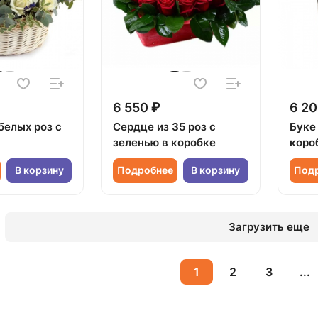
6 550 ₽
6 20
белых роз с
Сердце из 35 роз с
Буке 
зеленью в коробке
коро
В корзину
Подробнее
В корзину
Под
Загрузить еще
1
2
3
...