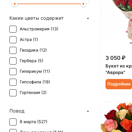
Какие цветы содержит
Альстромерия (
13
)
Астра (
1
)
Гвоздика (
12
)
3 050 ₽
Гербера (
5
)
Букет из к
Гиперикум (
11
)
"Аврора"
Гипсофила (
19
)
Подробнее
Гортензия (
2
)
Ирис (
5
)
Повод
Калла (
8
)
8 марта (
527
)
Краспедия (
2
)