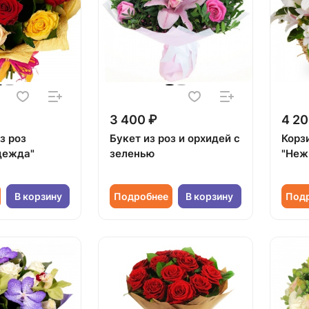
3 400 ₽
4 20
з роз
Букет из роз и орхидей с
Корз
дежда"
зеленью
"Неж
В корзину
Подробнее
В корзину
Под