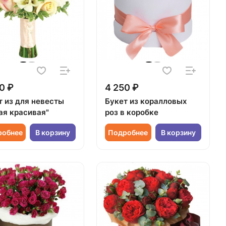
0 ₽
4 250 ₽
т из для невесты
Букет из коралловых
ая красивая"
роз в коробке
робнее
В корзину
Подробнее
В корзину