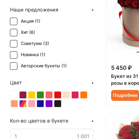
Наши предложения
Акция (
1
)
Хит (
6
)
Советуем (
3
)
Новинка (
1
)
Авторские букеты (
1
)
5 450 ₽
Букет из 31
Цвет
розы в кор
Подробнее
Кол-во цветов в букете