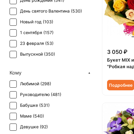
День рождения (
541
)
Лилия (
4
)
День святого Валентина (
530
)
Маттиола (
1
)
Новый год (
103
)
Мимоза (
2
)
1 сентября (
157
)
Орхидея (
14
)
23 февраля (
53
)
Пион (
3
)
3 050 ₽
Выпускной (
350
)
Ранункулюс (
1
)
Букет MIX и
День матери (
514
)
"Робкая на
Роза (
509
)
Кому
День учителя (
350
)
Роза кустовая (
67
)
Любимой (
298
)
Подробнее
Пасха (
41
)
Скиммия (
1
)
Руководителю (
481
)
Первое свидание (
495
)
Статица (
6
)
Бабушке (
531
)
Последний звонок (
324
)
Тюльпан (
5
)
Маме (
540
)
Рождение ребенка (
295
)
Фрезия (
6
)
Девушке (
92
)
Рождество (
102
)
Хризантема (
19
)