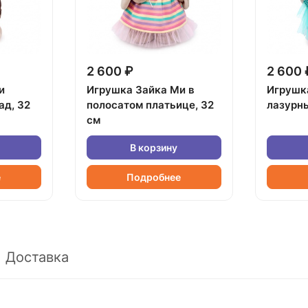
2 600 ₽
2 600 
и
Игрушка Зайка Ми в
Игрушк
ад, 32
полосатом платьице, 32
лазурны
см
В корзину
е
Подробнее
Доставка