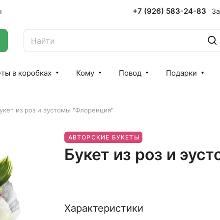
+7 (926) 583-24-83
За
ы
ты в коробках
Кому
Повод
Подарки
укет из роз и эустомы "Флоренция"
АВТОРСКИЕ БУКЕТЫ
Букет из роз и эус
Характеристики