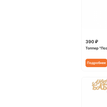
390 ₽
Топпер "По
Подробнее