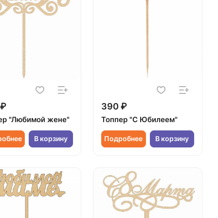
 ₽
390 ₽
ер "Любимой жене"
Топпер "С Юбилеем"
робнее
В корзину
Подробнее
В корзину