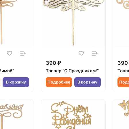
390 ₽
390
бимой"
Топпер "С Праздником!"
Топп
В корзину
Подробнее
В корзину
Под