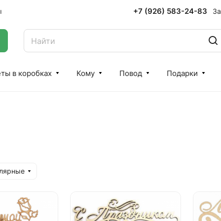
+7 (926) 583-24-83
За
ы
ты в коробках
Кому
Повод
Подарки
улярные