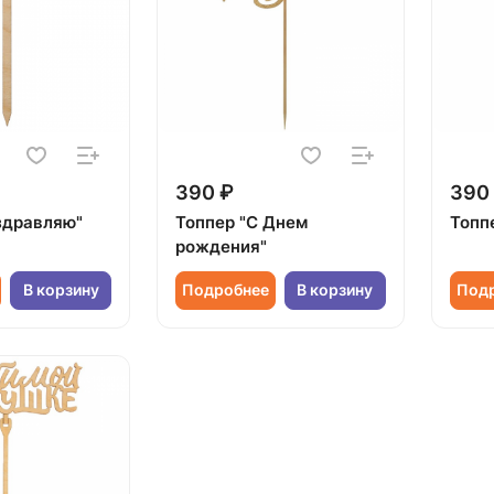
390 ₽
390
здравляю"
Топпер "С Днем
Топп
рождения"
В корзину
Подробнее
В корзину
Под