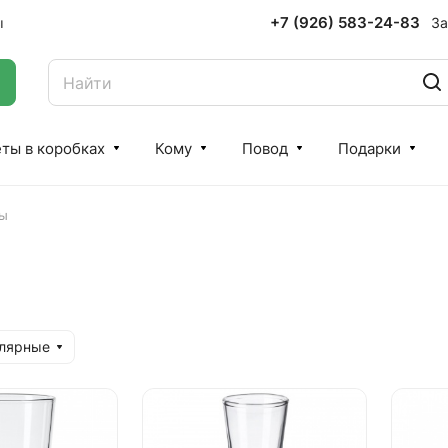
+7 (926) 583-24-83
За
ы
ты в коробках
Кому
Повод
Подарки
ты
улярные