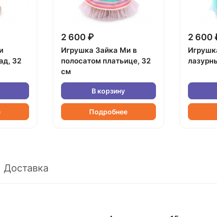
2 600 ₽
2 600 
и
Игрушка Зайка Ми в
Игрушк
ад, 32
полосатом платьице, 32
лазурны
см
В корзину
е
Подробнее
Доставка