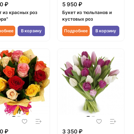
0 ₽
5 950 ₽
т из красных роз
Букет из тюльпанов и
ора"
кустовых роз
робнее
В корзину
Подробнее
В корзину
0 ₽
3 350 ₽