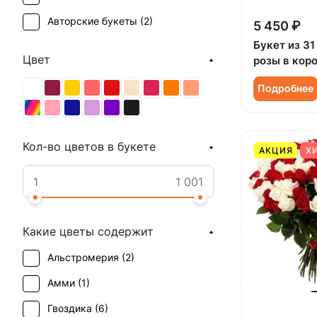
Авторские букеты (
2
)
5 450 ₽
Букет из 31
Цвет
розы в кор
Подробнее
Кол-во цветов в букете
АКЦИЯ
Х
Какие цветы содержит
Альстромерия (
2
)
Амми (
1
)
Гвоздика (
6
)