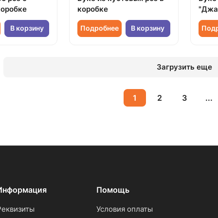
коробке
коробке
"Джа
В корзину
Подробнее
В корзину
Под
Загрузить еще
1
2
3
...
Информация
Помощь
Реквизиты
Условия оплаты