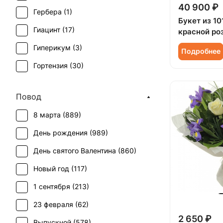
40 900 ₽
Гербера (
1
)
Букет из 10
Гиацинт (
17
)
красной ро
Гиперикум (
3
)
Подробнее
Гортензия (
30
)
Ирис (
29
)
Повод
Леукоспермум (
1
)
8 марта (
889
)
Мимоза (
18
)
День рождения (
989
)
Озотамнус (
1
)
День святого Валентина (
860
)
Орхидея (
2
)
Новый год (
117
)
Пион (
77
)
1 сентября (
213
)
Ранункулюс (
14
)
23 февраля (
62
)
Роза (
580
)
2 650 ₽
Выпускной (
578
)