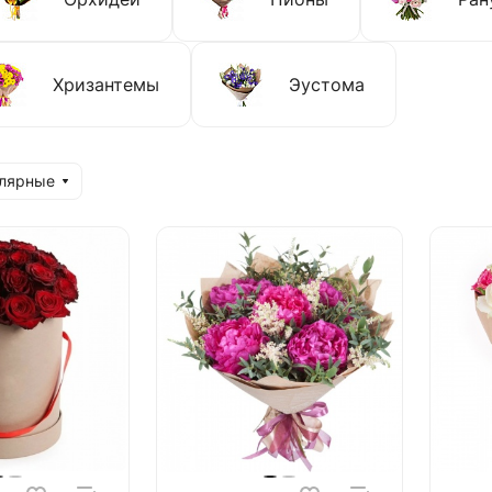
Хризантемы
Эустома
улярные