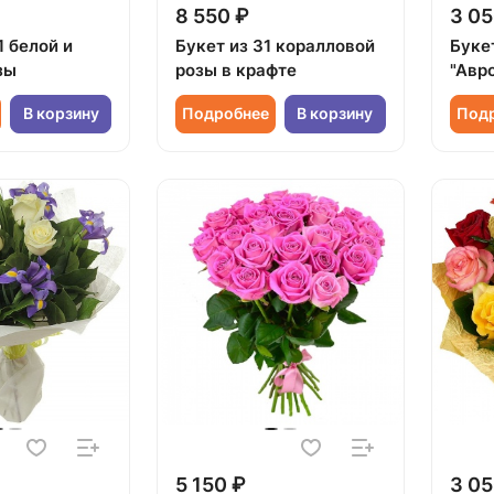
8 550 ₽
3 05
1 белой и
Букет из 31 коралловой
Буке
зы
розы в крафте
"Авр
В корзину
Подробнее
В корзину
Под
5 150 ₽
3 05