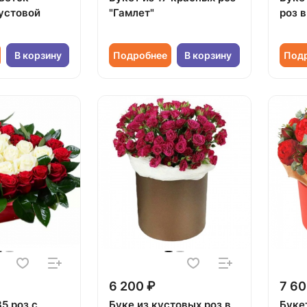
устовой
"Гамлет"
роз 
В корзину
Подробнее
В корзину
Под
6 200 ₽
7 60
5 роз с
Буке из кустовых роз в
Букет