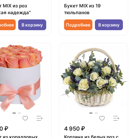
 MIX из роз
Букет MIX из 19
кая надежда"
тюльпанов
робнее
В корзину
Подробнее
В корзину
0 ₽
4 950 ₽
т из коралловых
Корзина из белых роз с