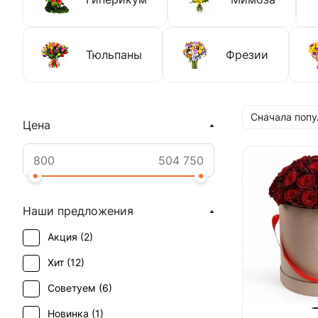
Тюльпаны
Фрезии
Сначала поп
Цена
Наши предложения
Акция (
2
)
Хит (
12
)
Советуем (
6
)
Новинка (
1
)