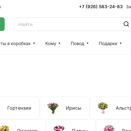
+7 (926) 583-24-83
За
ы
ты в коробках
Кому
Повод
Подарки
Гортензии
Ирисы
Альст
Орхидеи
Пионы
Ран