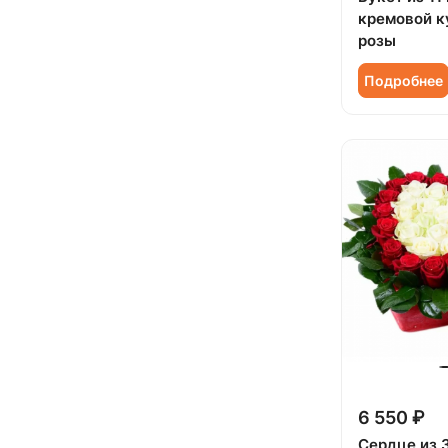
Подруге (
110
)
кремовой к
розы
Ребенку (
448
)
Подробнее
Сестре (
109
)
6 550 ₽
Сердце из 3