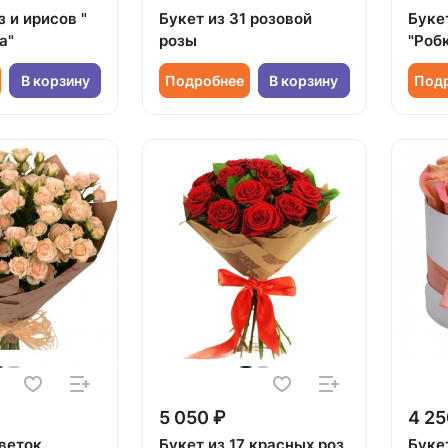
з и ирисов "
Букет из 31 розовой
Букет
а"
розы
"Роб
В корзину
Подробнее
В корзину
Под
5 050 ₽
4 25
 веток
Букет из 17 красных роз
Буке