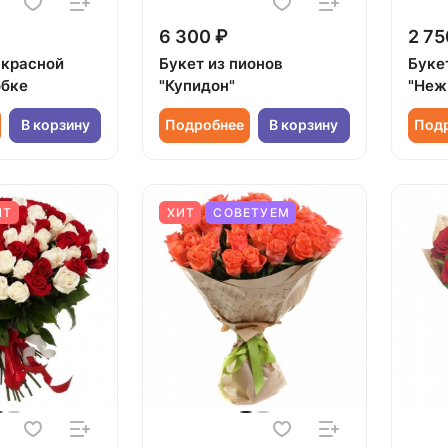
6 300 ₽
2 75
 красной
Букет из пионов
Букет
обке
"Купидон"
"Неж
В корзину
Подробнее
В корзину
Под
ИТ
ХИТ
СОВЕТУЕМ