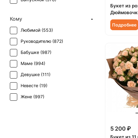
Роза кустовая (
120
)
Букет из ро
День матери (
678
)
Дюймовочк
Сирень (
7
)
Кому
День учителя (
484
)
Скиммия (
1
)
Подробнее
Любимой (
553
)
Пасха (
44
)
Тюльпан (
202
)
Руководителю (
872
)
Первое свидание (
943
)
Фрезия (
3
)
Бабушке (
987
)
Последний звонок (
533
)
Хризантема (
3
)
Маме (
994
)
Рождение ребенка (
406
)
Эустома (
3
)
Девушке (
111
)
Рождество (
114
)
Невесте (
19
)
Свадьба (
8
)
Жене (
997
)
Татьянин день (
639
)
Женщине (
1008
)
Траур (
10
)
Коллеге (
1004
)
Юбилей (
662
)
5 200 ₽
Мужчине (
159
)
Букет из 11