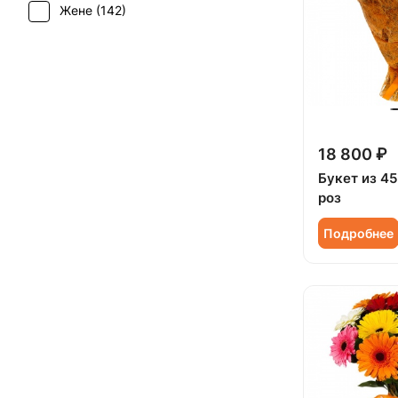
Жене (
142
)
Татьянин день (
127
)
Женщине (
142
)
Юбилей (
98
)
Коллеге (
141
)
Мужчине (
33
)
Подруге (
24
)
18 800 ₽
Ребенку (
54
)
Букет из 4
роз
Сестре (
25
)
Подробнее