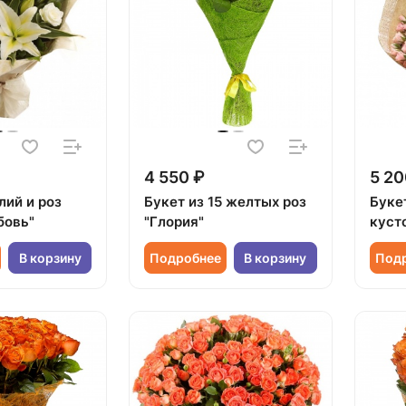
4 550 ₽
5 20
лий и роз
Букет из 15 желтых роз
Букет
бовь"
"Глория"
куст
В корзину
Подробнее
В корзину
Под