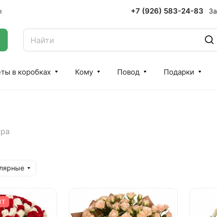
+7 (926) 583-24-83
За
ы
ты в коробках
Кому
Повод
Подарки
ара
улярные
ИТ