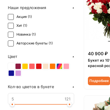
Наши предложения
Акция (
1
)
Хит (
1
)
Новинка (
1
)
Авторские букеты (
1
)
40 900 ₽
Цвет
Букет из 10
красной ро
Подробнее
Кол-во цветов в букете