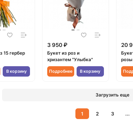
3 950 ₽
20 9
з 15 гербер
Букет из роз и
Буке
хризантем "Улыбка"
розы
В корзину
Подробнее
В корзину
Под
Загрузить еще
1
2
3
...