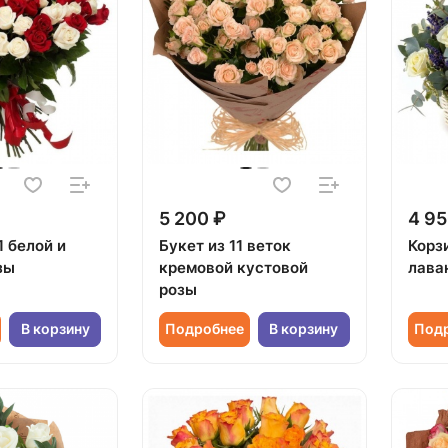
5 200 ₽
4 95
1 белой и
Букет из 11 веток
Корзи
зы
кремовой кустовой
лава
розы
В корзину
Подробнее
В корзину
Под