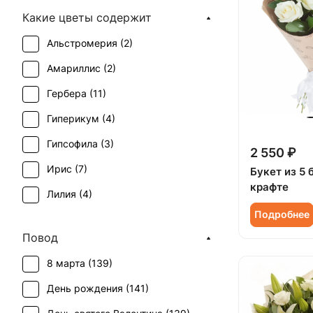
Какие цветы содержит
Альстромерия (
2
)
Амариллис (
2
)
Гербера (
11
)
Гиперикум (
4
)
Гипсофила (
3
)
2 550 ₽
Ирис (
7
)
Букет из 5 
крафте
Лилия (
4
)
Подробнее
Роза (
98
)
Повод
Роза кустовая (
12
)
8 марта (
139
)
Статица (
1
)
День рождения (
141
)
Тюльпан (
13
)