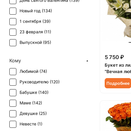
День святого Валентина (
139
)
Хризантема (
11
)
Новый год (
134
)
1 сентября (
39
)
23 февраля (
11
)
Выпускной (
95
)
День матери (
129
)
5 750 ₽
Кому
День учителя (
99
)
Букет из ли
Любимой (
74
)
"Вечная лю
Пасха (
33
)
Руководителю (
120
)
Подробнее
Первое свидание (
119
)
Бабушке (
140
)
Последний звонок (
85
)
Маме (
142
)
Рождение ребенка (
67
)
Девушке (
25
)
Рождество (
133
)
Невесте (
1
)
Свадьба (
3
)