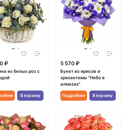
0 ₽
5 570 ₽
на из белых роз с
Букет из ирисов и
ндой
хризантемы "Небо в
алмазах"
робнее
В корзину
Подробнее
В корзину