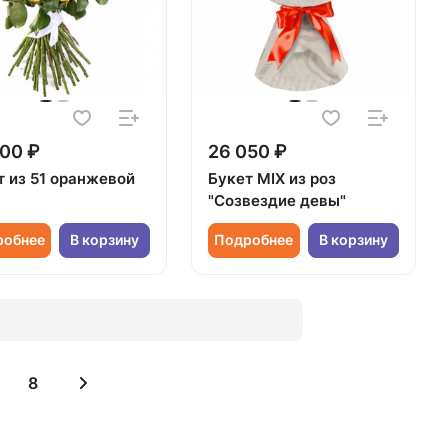
00 ₽
26 050 ₽
т из 51 оранжевой
Букет MIX из роз
"Созвездие девы"
робнее
В корзину
Подробнее
В корзину
8