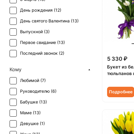
День рождения (
12
)
День святого Валентина (
13
)
Выпускной (
3
)
Первое свидание (
13
)
Последний звонок (
2
)
5 330 ₽
Букет из б
Кому
тюльпанов 
Любимой (
7
)
Руководителю (
6
)
Подробнее
Бабушке (
13
)
Маме (
13
)
Девушке (
1
)