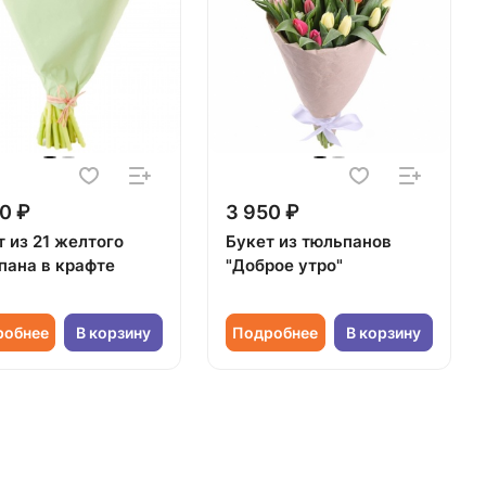
0 ₽
3 950 ₽
т из 21 желтого
Букет из тюльпанов
пана в крафте
"Доброе утро"
робнее
В корзину
Подробнее
В корзину