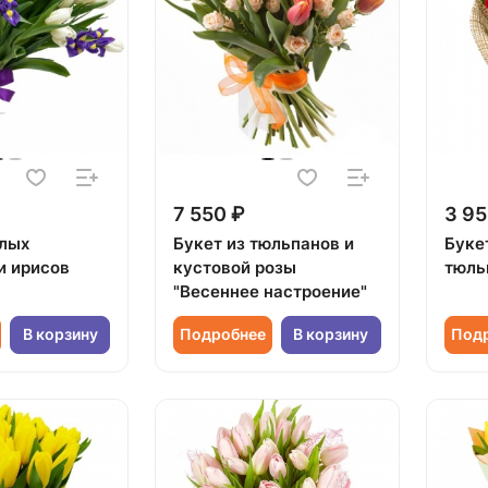
7 550 ₽
3 95
елых
Букет из тюльпанов и
Буке
и ирисов
кустовой розы
тюль
"Весеннее настроение"
В корзину
Подробнее
В корзину
Под