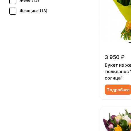
Жене (
13
)
Женщине (
13
)
Коллеге (
13
)
Мужчине (
2
)
Подруге (
1
)
Ребенку (
11
)
3 950 ₽
Сестре (
1
)
Букет из ж
тюльпанов 
солнца"
Подробнее