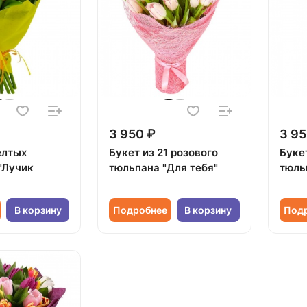
3 950 ₽
3 95
елтых
Букет из 21 розового
Буке
"Лучик
тюльпана "Для тебя"
тюль
В корзину
Подробнее
В корзину
Под