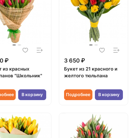
0 ₽
3 650 ₽
т из красных
Букет из 21 красного и
панов "Школьник"
желтого тюльпана
робнее
В корзину
Подробнее
В корзину