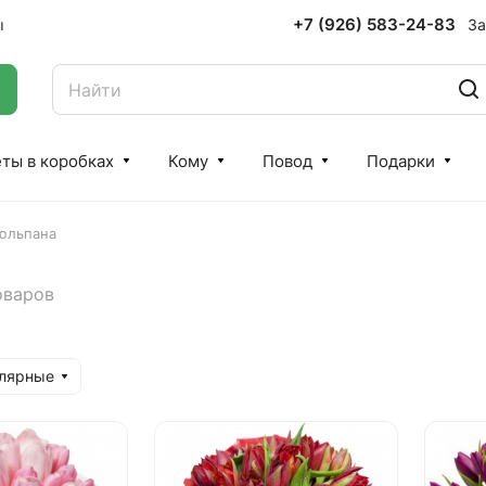
+7 (926) 583-24-83
За
ы
ты в коробках
Кому
Повод
Подарки
тюльпана
оваров
улярные