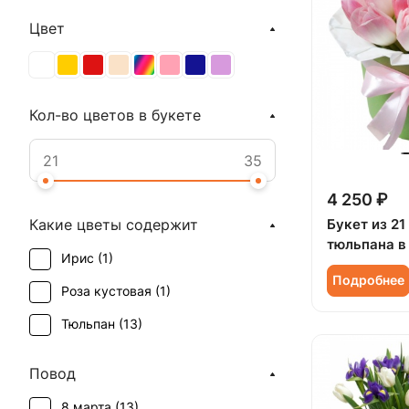
Цвет
Кол-во цветов в букете
4 250 ₽
Букет из 21
Какие цветы содержит
тюльпана в
Ирис (
1
)
Подробнее
Роза кустовая (
1
)
Тюльпан (
13
)
Повод
8 марта (
13
)