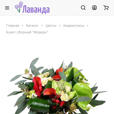
Главная
Каталог
Цветы
Амариллисы
Букет сборный "Модерн"