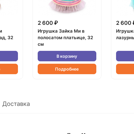
2 600 ₽
2 600 
и
Игрушка Зайка Ми в
Игрушк
ад, 32
полосатом платьице, 32
лазурны
см
В корзину
е
Подробнее
Доставка