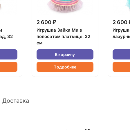
2 600 ₽
2 600 
и
Игрушка Зайка Ми в
Игрушк
ад, 32
полосатом платьице, 32
лазурны
см
В корзину
е
Подробнее
Доставка