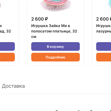
2 600 ₽
2 600 
и
Игрушка Зайка Ми в
Игрушк
ад, 32
полосатом платьице, 32
лазурны
см
В корзину
е
Подробнее
Доставка