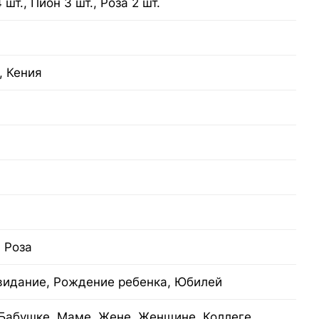
 шт., Пион 3 шт., Роза 2 шт.
, Кения
, Роза
видание, Рождение ребенка, Юбилей
Бабушке, Маме, Жене, Женщине, Коллеге