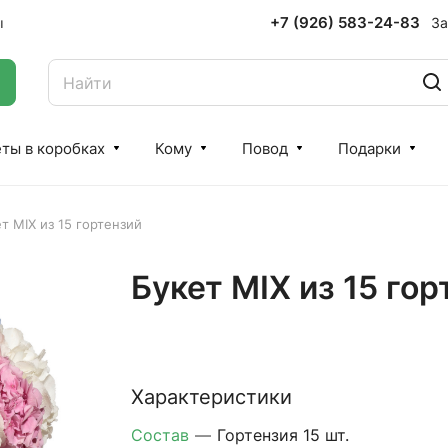
+7 (926) 583-24-83
За
ы
ты в коробках
Кому
Повод
Подарки
т MIX из 15 гортензий
Букет MIX из 15 гор
Характеристики
Состав
—
Гортензия 15 шт.