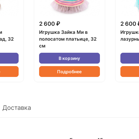
2 600 ₽
2 600 
и
Игрушка Зайка Ми в
Игрушк
ад, 32
полосатом платьице, 32
лазурны
см
В корзину
е
Подробнее
Доставка