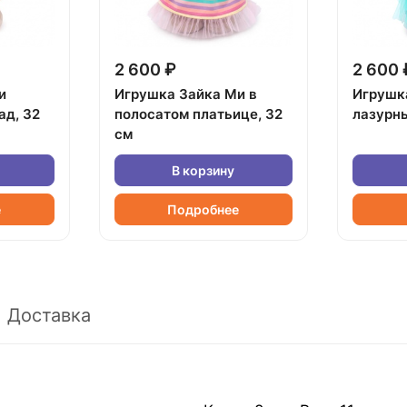
2 600 ₽
2 600 
и
Игрушка Зайка Ми в
Игрушк
ад, 32
полосатом платьице, 32
лазурны
см
В корзину
е
Подробнее
Доставка