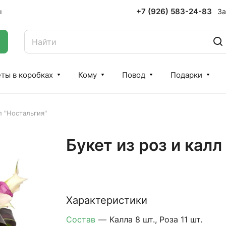
+7 (926) 583-24-83
За
ы
ты в коробках
Кому
Повод
Подарки
л "Ностальгия"
Букет из роз и калл
Характеристики
Состав
—
Калла 8 шт., Роза 11 шт.