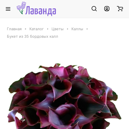
Главная
Каталог
Цветы
Каллы
Букет из 35 бордовых калл