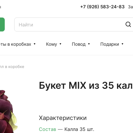
+7 (926) 583-24-83
За
ы
ты в коробках
Кому
Повод
Подарки
лл в коробке
Букет MIX из 35 кал
Характеристики
Состав
—
Калла 35 шт.