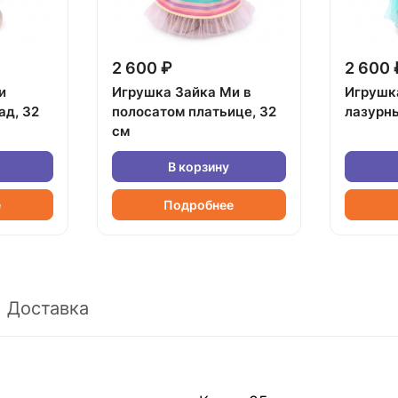
2 600 ₽
2 600 
и
Игрушка Зайка Ми в
Игрушк
ад, 32
полосатом платьице, 32
лазурны
см
В корзину
е
Подробнее
Доставка