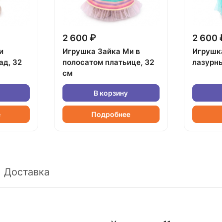
2 600 ₽
2 600 
и
Игрушка Зайка Ми в
Игрушк
ад, 32
полосатом платьице, 32
лазурны
см
В корзину
е
Подробнее
Доставка