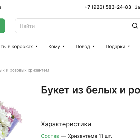
+7 (926) 583-24-83
За
ы
ты в коробках
Кому
Повод
Подарки
ых и розовых хризантем
Букет из белых и р
Характеристики
Состав
—
Хризантема 11 шт.