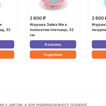
2 600 ₽
2 600 
и
Игрушка Зайка Ми в
Игрушк
ад, 32
полосатом платьице, 32
лазурны
см
В корзину
е
Подробнее
я к цветам, и для индивидуального подарка!