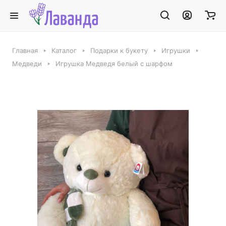
Главная
Каталог
Подарки к букету
Игрушки
Медведи
Игрушка Медведя белый с шарфом