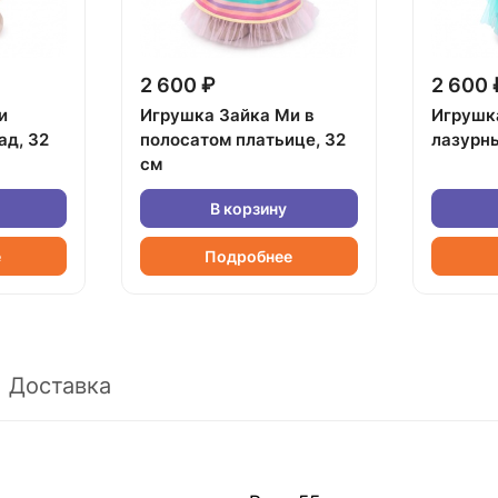
2 600 ₽
2 600 
и
Игрушка Зайка Ми в
Игрушк
ад, 32
полосатом платьице, 32
лазурны
см
В корзину
е
Подробнее
Доставка