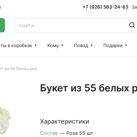
+7 (926) 583-24-83
За
ы
ты в коробках
Кому
Повод
Подарки
ет из 55 белых роз
Букет из 55 белых 
Характеристики
Состав
—
Роза 55 шт.