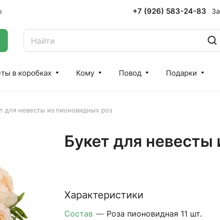
+7 (926) 583-24-83
За
ы
ты в коробках
Кому
Повод
Подарки
т для невесты из пионовидных роз
Букет для невесты 
Характеристики
Состав
—
Роза пионовидная 11 шт.