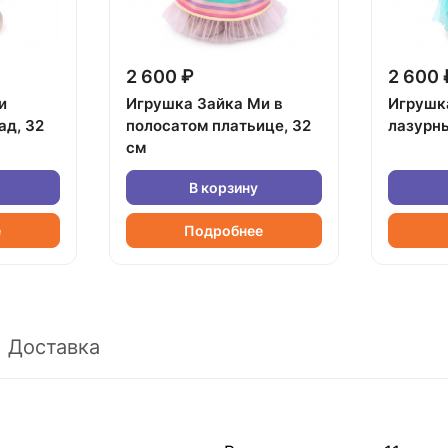
2 600 ₽
2 600 
и
Игрушка Зайка Ми в
Игрушк
ад, 32
полосатом платьице, 32
лазурны
см
В корзину
е
Подробнее
Доставка