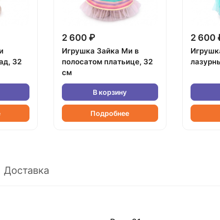
2 600 ₽
2 600 
и
Игрушка Зайка Ми в
Игрушк
ад, 32
полосатом платьице, 32
лазурны
см
В корзину
е
Подробнее
Доставка