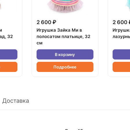
2 600 ₽
2 600 
и
Игрушка Зайка Ми в
Игрушк
ад, 32
полосатом платьице, 32
лазурны
см
В корзину
е
Подробнее
Доставка