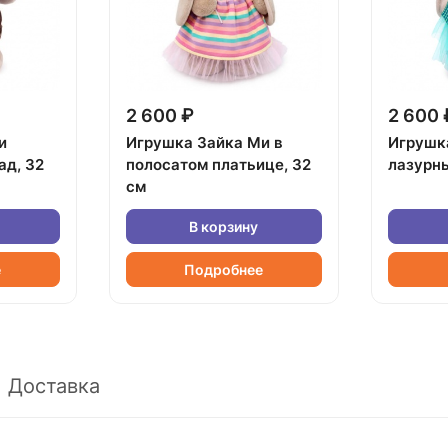
2 600 ₽
2 600 
и
Игрушка Зайка Ми в
Игрушк
ад, 32
полосатом платьице, 32
лазурны
см
В корзину
е
Подробнее
Доставка