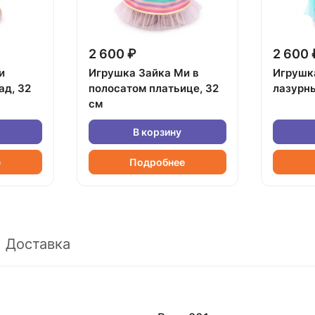
2 600 ₽
2 600 
и
Игрушка Зайка Ми в
Игрушк
ад, 32
полосатом платьице, 32
лазурны
см
В корзину
е
Подробнее
Доставка