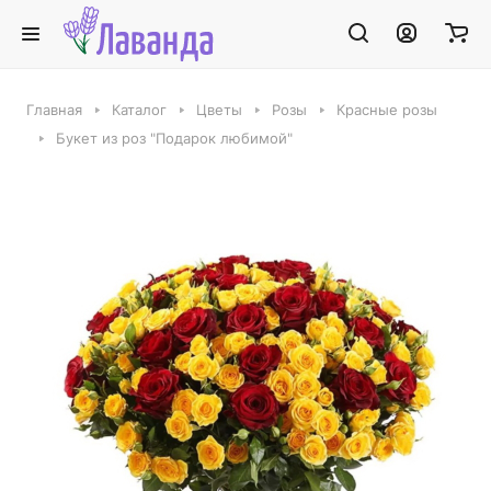
Главная
Каталог
Цветы
Розы
Красные розы
Букет из роз "Подарок любимой"